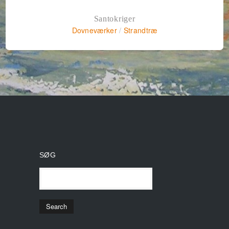
Santokriger
Dovneværker
/
Strandtræ
SØG