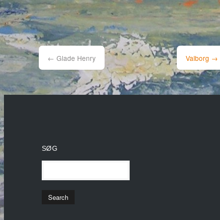
Post
navigation
←
Glade Henry
Valborg
→
SØG