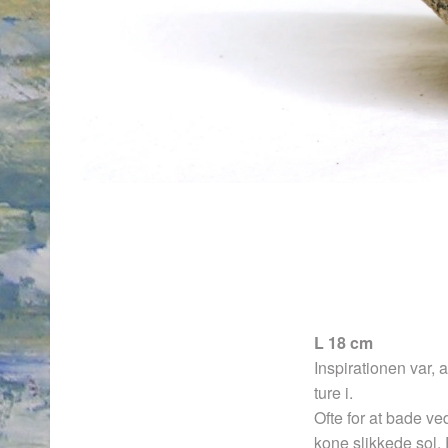
L 18 cm
Inspirationen var,
ture i.
Ofte for at bade v
kone slikkede sol. 