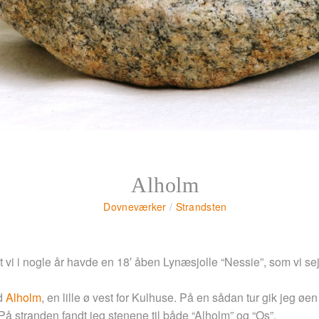
Alholm
Dovneværker
/
Strandsten
 at vi i nogle år havde en 18′ åben Lynæsjolle “Nessie”, som vi 
ed
Alholm
, en lille ø vest for Kulhuse. På en sådan tur gik jeg ø
På stranden fandt jeg stenene til både “Alholm” og “Os”.