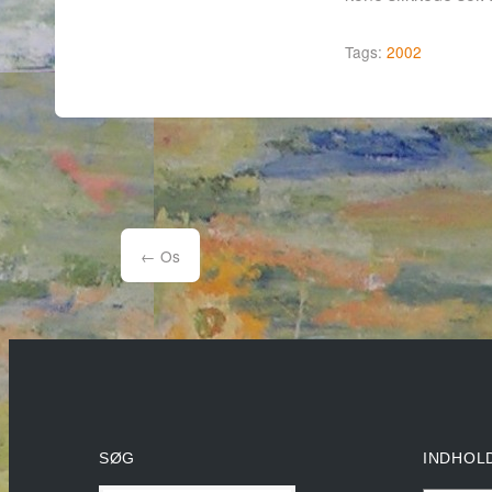
Tags:
2002
Post
navigation
←
Os
SØG
INDHOL