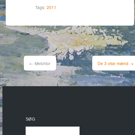
Tags:
2011
Post
navigation
←
Melchior
De 3 vise mænd
→
SØG