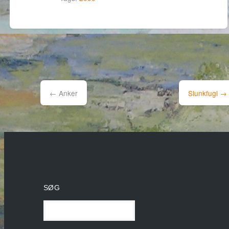
Post
navigation
←
Anker
Slunkfugl
→
SØG