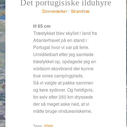
Det portugisiske ilduhyre
Dovneværker
/
Strandtræ
H 65 cm
Træstykket blev skyllet i land fra
Atlanterhavet på en stand i
Portugal hvor vi var på ferie.
Umiddelbart efter jeg samlede
træstykket op, opdagede jeg en
voldsom skovbrand der kunne
true vores campingplads.
Så vi valgte at pakke sammen
og køre sydover. Og heldigvis,
for selv efter 250 km dryssede
der så meget aske ned, at vi
måtte bruge vinduesviskerne.
Tags:
2000