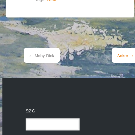
Post
navigation
←
Moby Dick
Anker
→
SØG