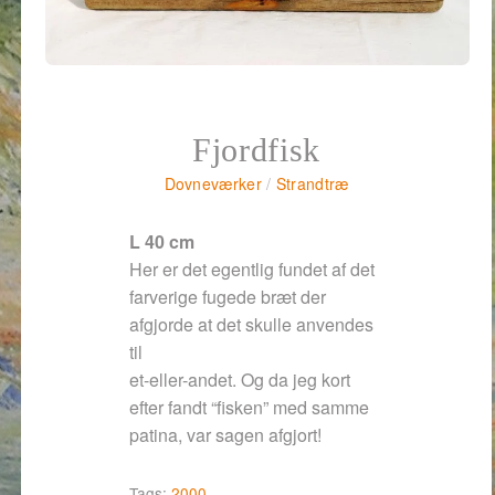
Fjordfisk
Dovneværker
/
Strandtræ
L 40 cm
Her er det egentlig fundet af det
farverige fugede bræt der
afgjorde at det skulle anvendes
til
et-eller-andet. Og da jeg kort
efter fandt “fisken” med samme
patina, var sagen afgjort!
Tags:
2000