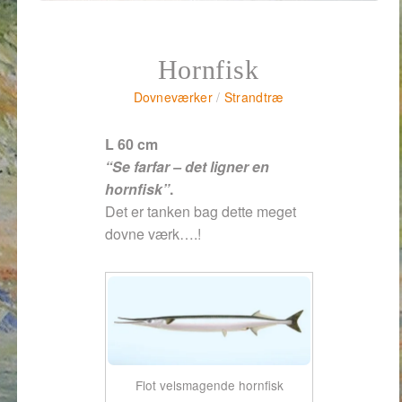
Hornfisk
Dovneværker
/
Strandtræ
L 60 cm
“Se farfar – det ligner en
hornfisk”
.
Det er tanken bag dette meget
dovne værk….!
Flot velsmagende hornfisk