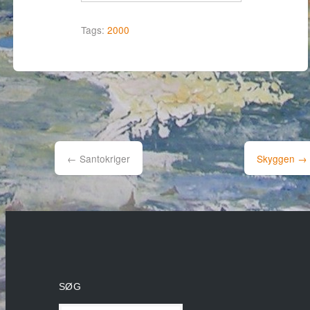
Tags:
2000
Post
navigation
←
Santokriger
Skyggen
→
SØG