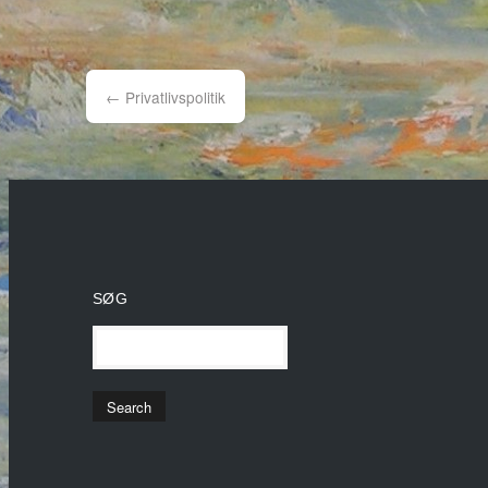
Post
navigation
←
Privatlivspolitik
SØG