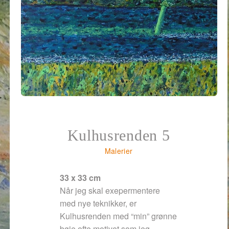
Kulhusrenden 5
Malerier
33 x 33 cm
Når jeg skal exepermentere
med nye teknikker, er
Kulhusrenden med “min” grønne
bøje ofte motivet som jeg