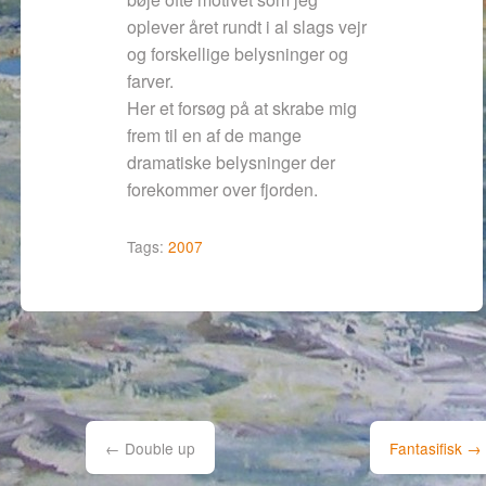
oplever året rundt i al slags vejr
og forskellige belysninger og
farver.
Her et forsøg på at skrabe mig
frem til en af de mange
dramatiske belysninger der
forekommer over fjorden.
Tags:
2007
Post
navigation
←
Double up
Fantasifisk
→