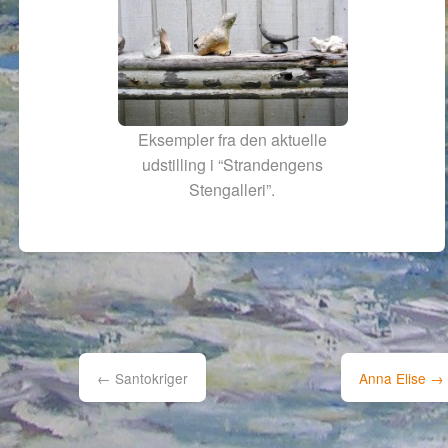
Eksempler fra den aktuelle
udstilling i “Strandengens
Stengalleri”.
Post
navigation
←
Santokriger
Anna Elise
→