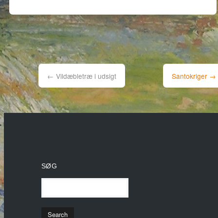
Post
navigation
←
Vildæbletræ i udsigt
Santokriger
→
SØG