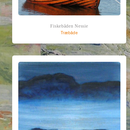
Fiskebåden Nessie
Træbåde