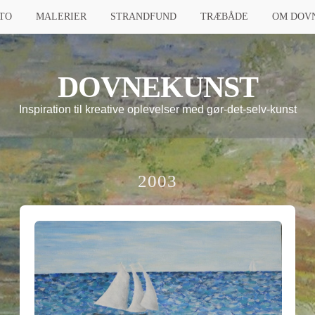
TO
MALERIER
STRANDFUND
TRÆBÅDE
OM DOV
DOVNEKUNST
Inspiration til kreative oplevelser med gør-det-selv-kunst
2003