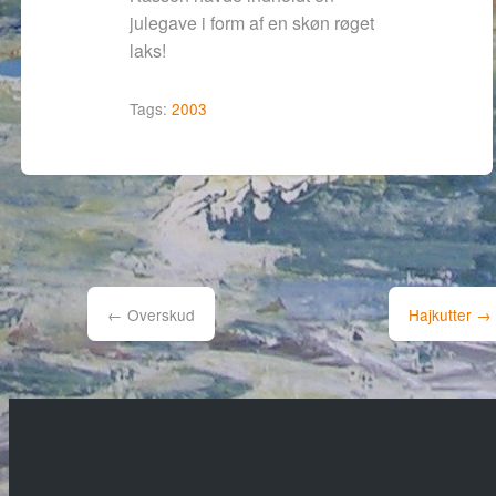
julegave i form af en skøn røget
laks!
Tags:
2003
Post
navigation
←
Overskud
Hajkutter
→