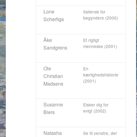
Lone
Italiensk for
begyndere (2000)
Scherfigs
Åke
Et rigtigt
menneske (2001)
Sandgrens
Ole
En
kærlighedshistorie
Christian
(2001)
Madsens
Susanne
Elsker dig for
evigt (2002)
Biers
Natasha
Se til venstre, der