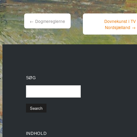
navigation
←
Dogmereglerne
Dovnekunst i TV
Nordsjælland
→
SØG
INDHOLD