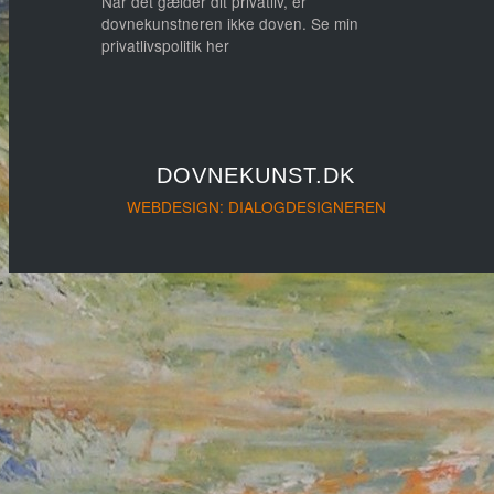
Når det gælder dit privatliv, er
dovnekunstneren ikke doven. Se min
privatlivspolitik her
DOVNEKUNST.DK
WEBDESIGN: DIALOGDESIGNEREN