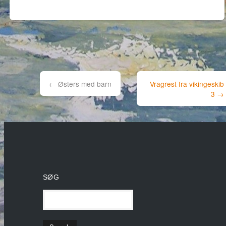
Post
navigation
←
Østers med barn
Vragrest fra vikingeskib
3
→
SØG