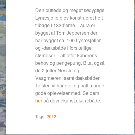
Den buttede og meget sødygtige
Lynæsjolle blev konstrueret helt
tilbage i 1820’erne.
Laura er
bygget af Tom Jeppersen der
har bygget ca. 100 Lynæsjoller
og -dæksbåde i forskellige
størrelser – alt efter køberens
behov og pengepung.
Bl.a. også
de 2 joller Nessie og
Vaagmæren, samt dæksbåden
Tejsten vi har ejet og haft mange
gode oplevelser med. Se dem
her
på dovnekunst.dk/træbåde.
Tags:
2012