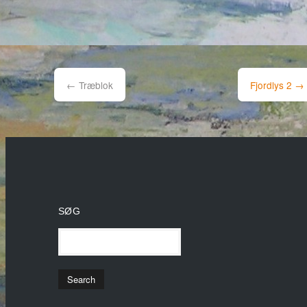
Post
navigation
←
Træblok
Fjordlys 2
→
SØG