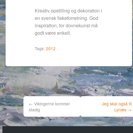
Kreativ opstilling og dekoration i
en svensk fiskeforretning. God
inspiration, for dovnekunst må
godt være enkelt.
Tags:
2012
Post
navigation
←
Vikingerne kommer
Jeg skal også til
stadig
Lynæs
→