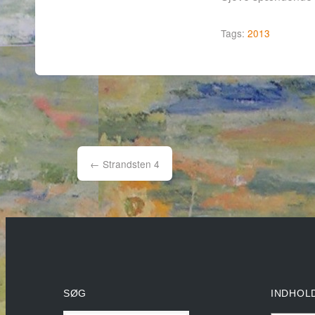
Tags:
2013
Post
navigation
←
Strandsten 4
SØG
INDHOL